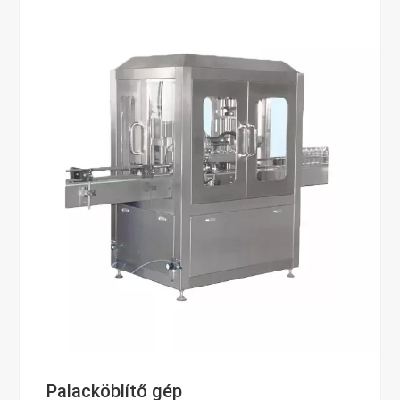
Palacköblítő gép