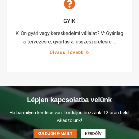
GYIK
K: Ön gyári vagy kereskedelmi vállalat? V: Gyárilag
a tervezésre, gyártásra, összeszerelésre,…
Olvass Tovább
Lépjen kapcsolatba velünk
Ha bármilyen kérdése van, forduljon hozzánk. 12 órán belül
válaszolunk!
KÜLDJÖN E-MAILT
KÉRDŐÍV