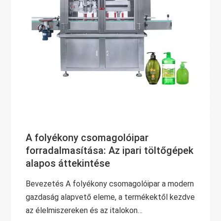
A folyékony csomagolóipar
forradalmasítása: Az ipari töltőgépek
alapos áttekintése
Bevezetés A folyékony csomagolóipar a modern
gazdaság alapvető eleme, a termékektől kezdve
az élelmiszereken és az italokon…