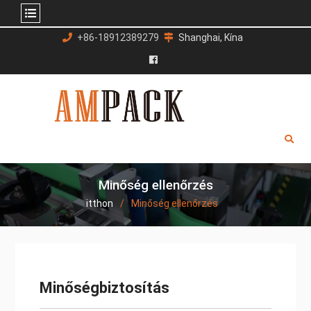
Ugrás
+86-18912389279
Shanghai, Kína
a
tartalomra
Facebook
Minőség ellenőrzés
itthon
Minőség ellenőrzés
Minőségbiztosítás